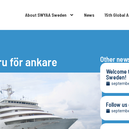
About SWYAA Sweden
News
15th Global 
ru för ankare
Other new
Welcome t
Sweden!
septembe
Follow us
septembe