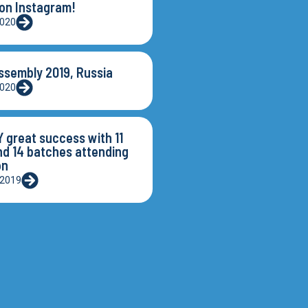
 on Instagram!
2020
ssembly 2019, Russia
2020
great success with 11
nd 14 batches attending
on
, 2019