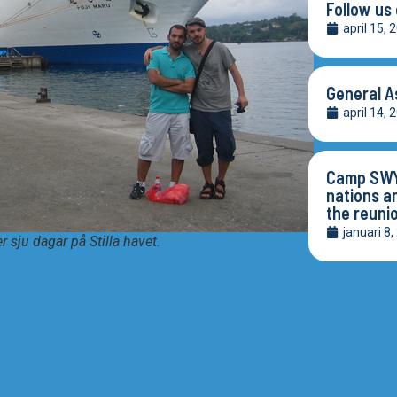
Follow us
april 15, 
General A
april 14, 
Camp SWY 
nations a
the reuni
januari 8
r sju dagar på Stilla havet.