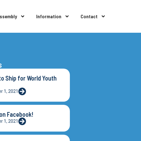
Assembly
Information
Contact
s
o Ship for World Youth
r 1, 2021
 on Facebook!
r 1, 2021